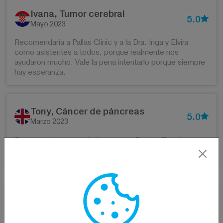
Ivana, Tumor cerebral
5.0
Mayo 2023
Recomendaría a Pallas Clinic y a la Dra. Inga y Elvira
como asistentes a todos, porque realmente nos
ayudaron mucho. Vale la pena intentarlo porque siempre
hay esperanza.
Tony, Cáncer de páncreas
5.0
Marzo 2023
Tu mensaje es encantador y muy reflexivo. Pase lo que
pase, todos tendréis un lugar en mi corazón por la ayuda
y el apoyo que recibí.
Cristina, Cáncer de mama
5.0
Agosto 2022