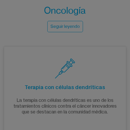
Oncología
Seguir leyendo
El tratamiento oncológico son las intervenciones y
terapias médicas utilizadas para diagnosticar,
tratar y controlar el cáncer. El objetivo de nuestro
tratamiento es un plan de tratamiento oncológico
individualizado. Lo elabora un equipo multidisciplinar
de especialistas en oncología basándose en
diversos factores, como el tipo y el estadio del
Terapia con células dendríticas
cáncer, el estado general de salud del paciente, su
historial médico y sus preferencias de tratamiento.
La terapia con células dendríticas es uno de los
El objetivo del plan de tratamiento individualizado
tratamientos clínicos contra el cáncer innovadores
es lograr el mejor resultado posible, teniendo en
que se destacan en la comunidad médica.
cuenta la calidad de vida y el bienestar del
paciente.