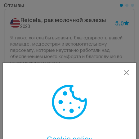
Отзывы
Reicela, рак молочной железы
5.0
2023
Я также хотела бы выразить благодарность вашей
команде, медсестрам и вспомогательному
персоналу, которые неустанно работали над
обеспечением моего комфорта и благополучия во
время каждого визита.
Контакты
+371 29229027
info@pallasclinic.eu
Ул. Jūras 23/25, Юрмала, Латвия