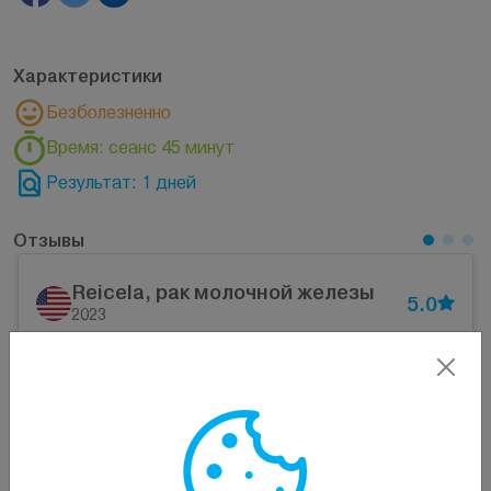
Характеристики
Безболезненно
Время: сеанс 45 минут
Результат: 1 дней
Отзывы
Reicela, рак молочной железы
5.0
2023
Я также хотела бы выразить благодарность вашей
команде, медсестрам и вспомогательному
персоналу, которые неустанно работали над
обеспечением моего комфорта и благополучия во
время каждого визита.