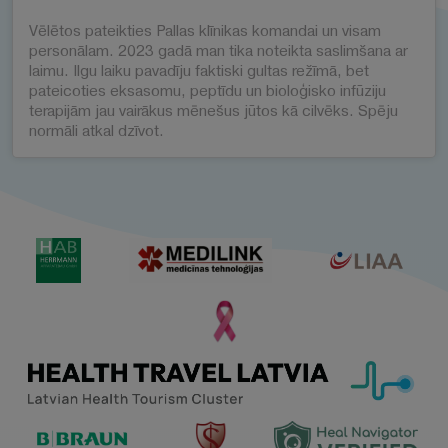
Vēlētos pateikties Pallas klīnikas komandai un visam
personālam. 2023 gadā man tika noteikta saslimšana ar
laimu. Ilgu laiku pavadīju faktiski gultas režīmā, bet
pateicoties eksasomu, peptīdu un bioloģisko infūziju
terapijām jau vairākus mēnešus jūtos kā cilvēks. Spēju
normāli atkal dzīvot.