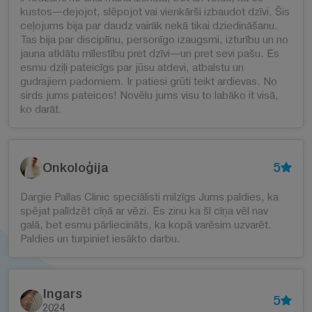
kustos—dejojot, slēpojot vai vienkārši izbaudot dzīvi. Šis
ceļojums bija par daudz vairāk nekā tikai dziedināšanu.
Tas bija par disciplīnu, personīgo izaugsmi, izturību un no
jauna atklātu mīlestību pret dzīvi—un pret sevi pašu. Es
esmu dziļi pateicīgs par jūsu atdevi, atbalstu un
gudrajiem padomiem. Ir patiesi grūti teikt ardievas. No
sirds jums pateicos! Novēlu jums visu to labāko it visā,
ko darāt.
Onkoloģija
5
Dargie Pallas Clinic speciālisti milzīgs Jums paldies, ka
spējat palīdzēt cīņā ar vēzi. Es zinu ka šī cīņa vēl nav
galā, bet esmu pārliecināts, ka kopā varēsim uzvarēt.
Paldies un turpiniet iesākto darbu.
Ingars
5
2024