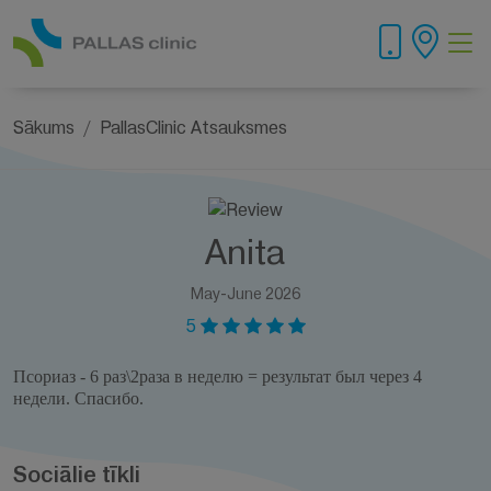
Sākums
PallasClinic Atsauksmes
Anita
May-June 2026
5
Псориаз - 6 раз\2раза в неделю = результат был через 4
недели. Спасибо.
Sociālie tīkli