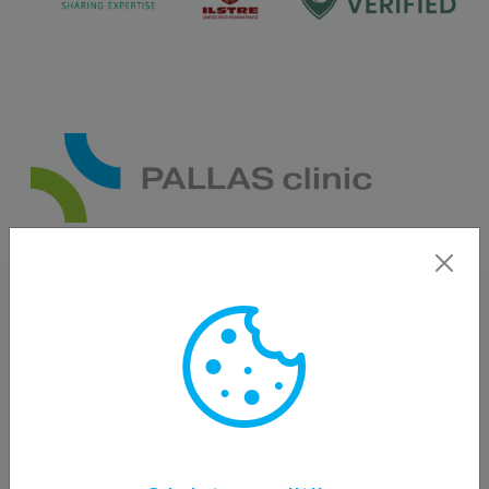
Par Mums
“Pallas Clinic" klīnika sniedz saviem klientiem
integrējošus un profilaktiskus medicīnas pakalpojumus.
Mēs sniedzam personalizētu un integratīvu medicīnisku
pieeju onkoloģijas pacientu aprūpē, piedāvājot
konsultācijas un albalsta terapijas ārstēšanas laikā.
Imunologi, onkologi, dietologi un terapeiti ir veselības
aprūpes speciālisti, kas sadarbojas un strādā