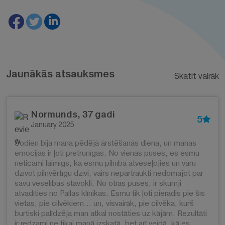
Jaunākās atsauksmes
Skatīt vairāk
Normunds, 37 gadi
5
January 2025
Šodien bija mana pēdējā ārstēšanās diena, un manas
emocijas ir ļoti pretrunīgas. No vienas puses, es esmu
neticami laimīgs, ka esmu pilnībā atveseļojies un varu
dzīvot pilnvērtīgu dzīvi, vairs nepārtraukti nedomājot par
savu veselības stāvokli. No otras puses, ir skumji
atvadīties no Pallas klīnikas. Esmu tik ļoti pieradis pie šīs
vietas, pie cilvēkiem… un, visvairāk, pie cilvēka, kurš
burtiski palīdzēja man atkal nostāties uz kājām. Rezultāti
ir redzami ne tikai manā izskatā, bet arī veidā, kā es