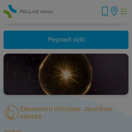
Pieprasīt vizīti
Eksosomu infūzijas: Jaunības
eliksīrs
Apraksts