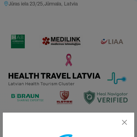
Jūras iela 23/25,Jūrmala, Latvia