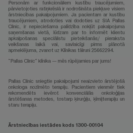
Personām ar funkcionāliem kustību traucējumiem,
pārvietojoties ratiņkrēslā ir nodrošināta piekļuve visiem
ārstniecības pakalpojumiem. Ja pacientam ar kustību
traucējumiem, atrodoties vai dodoties uz SIA Pallas
Clinic, ir nepieciešama palīdzība nokļūt pakalpojuma
saņemšanas vietā, lūdzam par to informēt klientu
apkalpošanas speciālistu pieteikšanās/ pieraksta
veikšanas laikā vai, savlaicīgi pirms plānotā
apmeklējuma, zvanot uz Klīnikas tālruni 25662294.
"Pallas Clinic" klīnika — mēs rūpējamies par jums!
Pallas Clinic sniegtie pakalpojumi neaizvieto ārstējošā
onkologa nozīmēto terapiju. Pacientiem vienmēr tiek
rekomendēts ievērot konvenciālās onkoloģijas
ārstēšanas metodes, tostarp ķirurģiju, ķīmijterapiju un
staru terapiju.
Ārstniecības iestādes kods 1300-00104