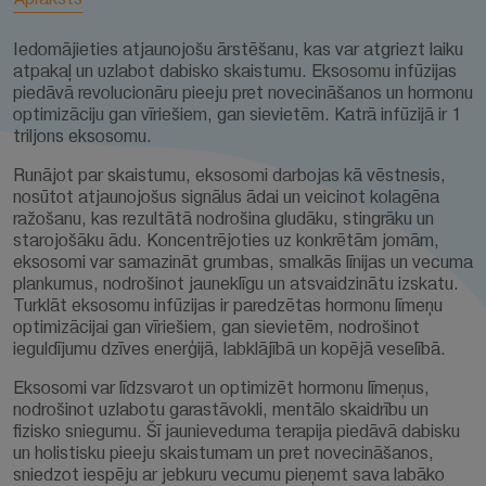
Iedomājieties atjaunojošu ārstēšanu, kas var atgriezt laiku
atpakaļ un uzlabot dabisko skaistumu. Eksosomu infūzijas
piedāvā revolucionāru pieeju pret novecināšanos un hormonu
optimizāciju gan vīriešiem, gan sievietēm. Katrā infūzijā ir 1
triljons eksosomu.
Runājot par skaistumu, eksosomi darbojas kā vēstnesis,
nosūtot atjaunojošus signālus ādai un veicinot kolagēna
ražošanu, kas rezultātā nodrošina gludāku, stingrāku un
starojošāku ādu. Koncentrējoties uz konkrētām jomām,
eksosomi var samazināt grumbas, smalkās līnijas un vecuma
plankumus, nodrošinot jauneklīgu un atsvaidzinātu izskatu.
Turklāt eksosomu infūzijas ir paredzētas hormonu līmeņu
optimizācijai gan vīriešiem, gan sievietēm, nodrošinot
ieguldījumu dzīves enerģijā, labklājībā un kopējā veselībā.
Eksosomi var līdzsvarot un optimizēt hormonu līmeņus,
nodrošinot uzlabotu garastāvokli, mentālo skaidrību un
fizisko sniegumu. Šī jaunieveduma terapija piedāvā dabisku
un holistisku pieeju skaistumam un pret novecināšanos,
sniedzot iespēju ar jebkuru vecumu pieņemt sava labāko