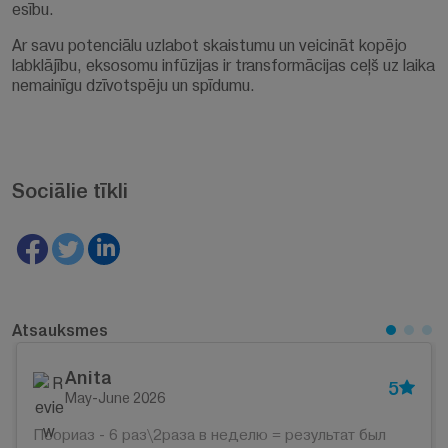
esību.
Ar savu potenciālu uzlabot skaistumu un veicināt kopējo
labklājību, eksosomu infūzijas ir transformācijas ceļš uz laika
nemainīgu dzīvotspēju un spīdumu.
Sociālie tīkli
Atsauksmes
Anita
5
May-June 2026
Псориаз - 6 раз\2раза в неделю = результат был