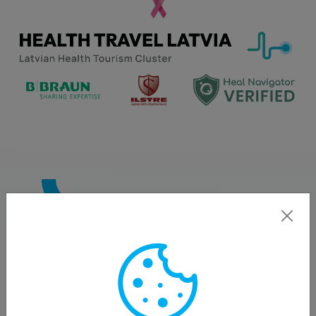
Par Mums
“Pallas Clinic" klīnika sniedz saviem klientiem