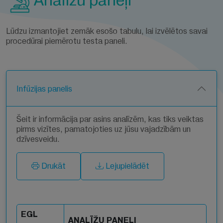
Analīžu paneļi
Lūdzu izmantojiet zemāk esošo tabulu, lai izvēlētos savai
procedūrai piemērotu testa paneli.
Infūzijas panelis
Šeit ir informācija par asins analīzēm, kas tiks veiktas
pirms vizītes, pamatojoties uz jūsu vajadzībām un
dzīvesveidu.
Drukāt
Lejupielādēt
EGL
ANALĪŽU PANEĻI