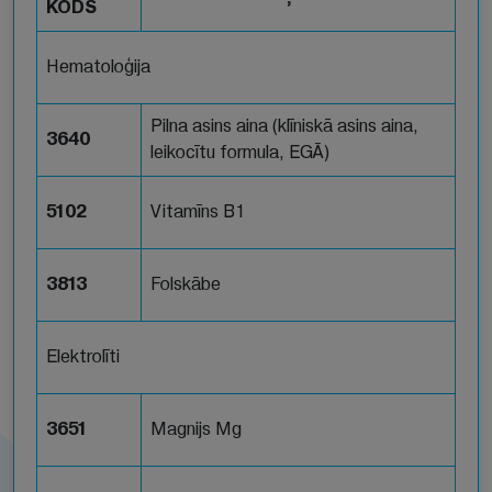
KODS
Hematoloģija
Pilna asins aina (klīniskā asins aina,
3640
leikocītu formula, EGĀ)
5102
Vitamīns B1
3813
Folskābe
Elektrolīti
3651
Magnijs Mg