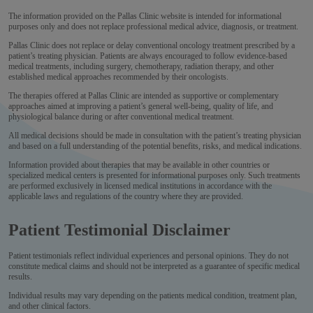
The information provided on the Pallas Clinic website is intended for informational
purposes only and does not replace professional medical advice, diagnosis, or treatment.
Pallas Clinic does not replace or delay conventional oncology treatment prescribed by a
patient’s treating physician. Patients are always encouraged to follow evidence-based
medical treatments, including surgery, chemotherapy, radiation therapy, and other
established medical approaches recommended by their oncologists.
The therapies offered at Pallas Clinic are intended as supportive or complementary
approaches aimed at improving a patient’s general well-being, quality of life, and
physiological balance during or after conventional medical treatment.
All medical decisions should be made in consultation with the patient’s treating physician
and based on a full understanding of the potential benefits, risks, and medical indications.
Information provided about therapies that may be available in other countries or
specialized medical centers is presented for informational purposes only. Such treatments
are performed exclusively in licensed medical institutions in accordance with the
applicable laws and regulations of the country where they are provided.
Patient Testimonial Disclaimer
Patient testimonials reflect individual experiences and personal opinions. They do not
constitute medical claims and should not be interpreted as a guarantee of specific medical
results.
Individual results may vary depending on the patients medical condition, treatment plan,
and other clinical factors.