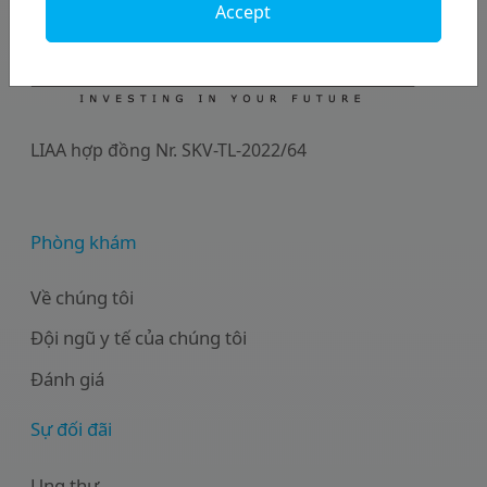
Accept
LIAA hợp đồng Nr. SKV-TL-2022/64
Phòng khám
Về chúng tôi
Đội ngũ y tế của chúng tôi
Đánh giá
Sự đối đãi
Ung thư