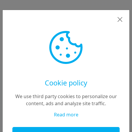
Về chúng tôi
“Pallas"
phòng khám
- là một phòng khám y tế tích
hợp và phòng ngừa chuyên cung cấp phương pháp
tiếp cận toàn diện và cá nhân hóa trong điều trị
ung thư.
Phòng khám của chúng tôi tuyển dụng các nhà
miễn dịch học, bác sĩ ung thư, chuyên gia dinh
dưỡng và nhà trị liệu làm việc cùng nhau để phát
triển một kế hoạch điều trị phù hợp với nhu cầu cá
nhân của từng bệnh nhân.
Cookie policy
“Phòng khám Pallas"
- Chúng tôi quan tâm tới bạn!
We use third party cookies to personalize our
content, ads and analyze site traffic.
Mã cơ sở y tế 1300-00104
Read more