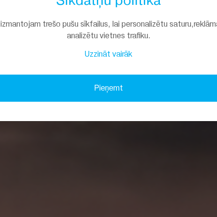
Sīkdatņu politika
izmantojam trešo pušu sīkfailus, lai personalizētu saturu,reklām
analizētu vietnes trafiku.
Uzzināt vairāk
Pieņemt