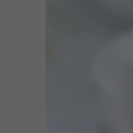
Ozona terapija
Lielā autohemoterpija