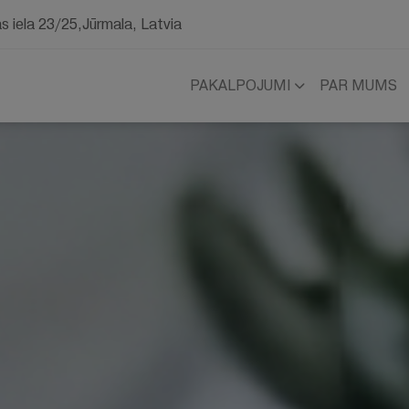
as iela 23/25,Jūrmala, Latvia
PAKALPOJUMI
PAR MUMS
Integratīvās un
Skaistums un vesel
personalizētās pieejas
Eksosomu infūzijas: Jaunīb
rītisko šūnu pieeja (DCT)
eliksīrs
a pieeja
Placentas injekcijas
u preparātu izmantošana
Imūnsistēmu stiprinoša infū
ratīvā medicīnā
Infūzija enerģijai
Infūzija matu, ādas un nag
veselībai
Infūzija aknu tīrīšanai