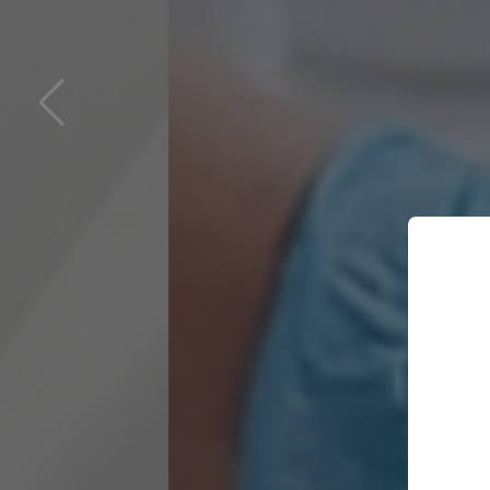
Ozona te
Augstiefektīva bezmedikamen
šūnās, mobilizē organismu un 
(ieskaitot hepatītus A,B un C
Pieteikties konsultācijai
Uz