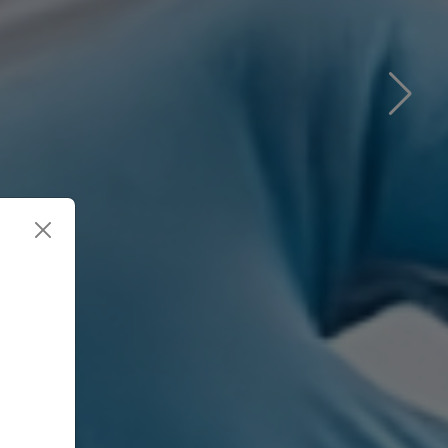
iekļūstot
s, vīrusus