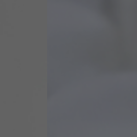
Taisnās zarnas ozona terapija
Vagināla ozona terapija
Diagnostika
Borēlijas, Babēzijas un
Bartonellas tests
Onco markeri
Mikroelementi
Audzēja šūnu cirkulācija asinsritē
DNS
Analīžu paneļi