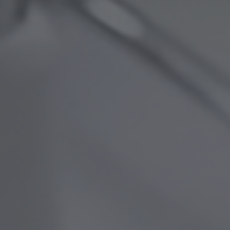
Imunologs-onkologs
Ģimenes ārsts