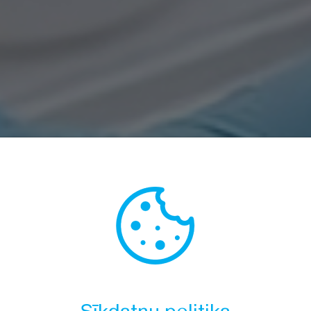
rapija
tu ārstēšanas metode. Medicīniskais ozons 
tā aizsargspējas, iznīcina slimīgās baktērija
), herpes, kā arī patogēno sēnīšu sporas.
zināt vairāk