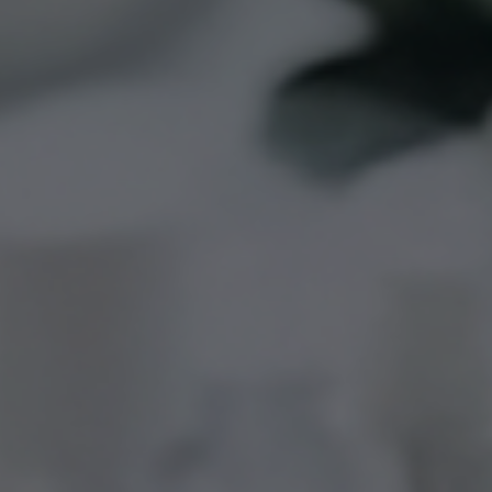
Antistresa infūzija
Infūzija vīrieša veselibai
Infūzijas svara zaudēšanai
Cilmes šūnas
Holesterīna līmeni pazemin
infūzija
Glutationa kokteilis (600
mg/3000mg)
Infūzija NAD+
Myer kokteilis