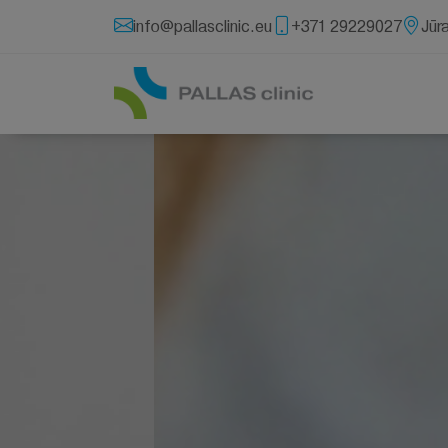
info@pallasclinic.eu
+371 29229027
Jūr
Onkoloģija
Personalizēta peptīdu vakcīna
Dend
Autologa citokīnu inducēto šūnu
Ozon
terapija (CIK)
Āmuļ
NK šūnas
integ
Biologiskas infuzijas
Nodrošināt pieejamu aprūpi no
attāluma
Rehabilitācija pēc ķīmijterapijas