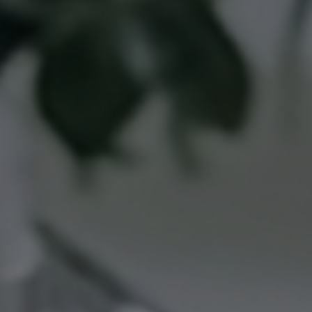
oša
Konsultācija
Imunologs