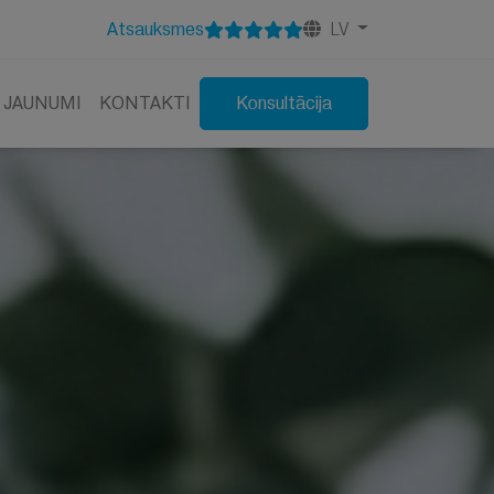
Atsauksmes
LV
JAUNUMI
KONTAKTI
Konsultācija
ība
Rehabilitācija
as
Herpes
Post Covid
Laims
zija
Artits
Alerģijas
u
Bezmiegs
Migrēna